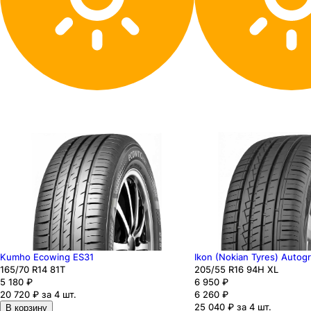
Kumho Ecowing ES31
Ikon (Nokian Tyres) Autog
165
/70
R14
81
T
205
/55
R16
94
H
XL
5 180
₽
6 950
₽
20 720 ₽ за 4 шт.
6 260
₽
25 040 ₽ за 4 шт.
В корзину